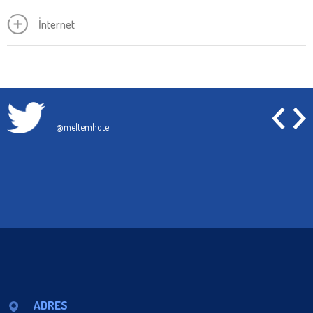
İnternet
@meltemhotel
ADRES