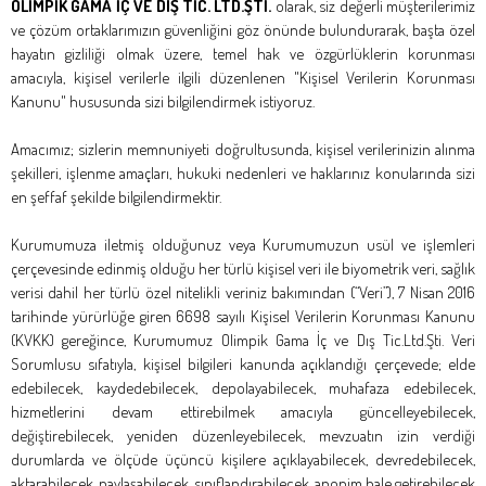
OLİMPİK GAMA İÇ VE DIŞ TİC. LTD.ŞTİ.
olarak, siz değerli müşterilerimiz
ve çözüm ortaklarımızın güvenliğini göz önünde bulundurarak, başta özel
hayatın gizliliği olmak üzere, temel hak ve özgürlüklerin korunması
amacıyla, kişisel verilerle ilgili düzenlenen "Kişisel Verilerin Korunması
Kanunu" hususunda sizi bilgilendirmek istiyoruz.
Amacımız; sizlerin memnuniyeti doğrultusunda, kişisel verilerinizin alınma
şekilleri, işlenme amaçları, hukuki nedenleri ve haklarınız konularında sizi
en şeffaf şekilde bilgilendirmektir.
Kurumumuza iletmiş olduğunuz veya Kurumumuzun usül ve işlemleri
çerçevesinde edinmiş olduğu her türlü kişisel veri ile biyometrik veri, sağlık
verisi dahil her türlü özel nitelikli veriniz bakımından (“Veri”), 7 Nisan 2016
tarihinde yürürlüğe giren 6698 sayılı Kişisel Verilerin Korunması Kanunu
(KVKK) gereğince, Kurumumuz Olimpik Gama İç ve Dış Tic.Ltd.Şti. Veri
Sorumlusu sıfatıyla, kişisel bilgileri kanunda açıklandığı çerçevede; elde
edebilecek, kaydedebilecek, depolayabilecek, muhafaza edebilecek,
hizmetlerini devam ettirebilmek amacıyla güncelleyebilecek,
değiştirebilecek, yeniden düzenleyebilecek, mevzuatın izin verdiği
durumlarda ve ölçüde üçüncü kişilere açıklayabilecek, devredebilecek,
aktarabilecek, paylaşabilecek, sınıflandırabilecek, anonim hale getirebilecek